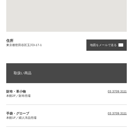
SELECT
ITEM
商品を選んでください
---------------
住所
東京都世田谷区玉川3-17-1
地図をメールで送る
取扱い商品
財布・革小物
03 3709 3111
本館2F／財布売場
手袋・グローブ
03 3709 3111
本館1F／婦人洋品売場