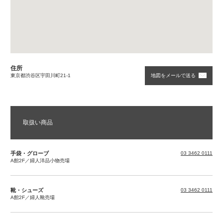
SELECT
ITEM
商品を選んでください
---------------
住所
東京都渋谷区宇田川町21-1
地図をメールで送る
取扱い商品
手袋・グローブ
03 3462 0111
A館2F／婦人洋品小物売場
靴・シューズ
03 3462 0111
A館2F／婦人靴売場